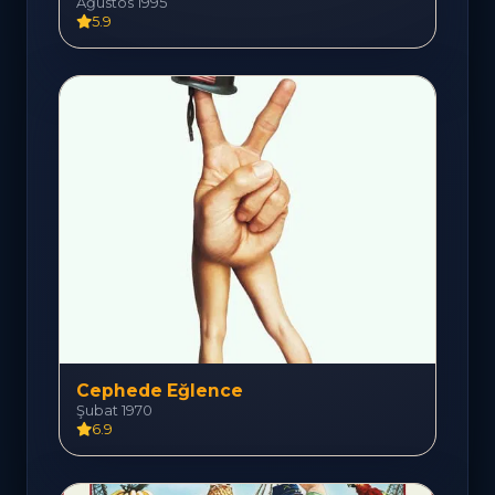
Ağustos 1995
5.9
Cephede Eğlence
Şubat 1970
6.9