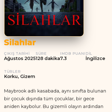
Silahlar
ÇIKIŞ TARIHI
SÜRE
IMDB PUANI
DIL
Ağustos 2025
128 dakika
7.3
İngilizce
TÜRLER
Korku, Gizem
Maybrook adlı kasabada, aynı sınıfta bulunan
bir çocuk dışında tüm çocuklar, bir gece
aniden kaybolur. Bu gizemli olayın ardından