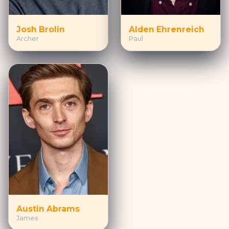
Josh Brolin
Alden Ehrenreich
Archer
Paul
Austin Abrams
James