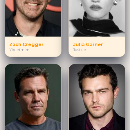
Zach Cregger
Julia Garner
Yönetmen
Justine