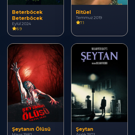
Beterböcek
Ritüel
Beterböcek
Temmuz 2019
7.1
Eylül 2024
6.9
Şeytanın Ölüsü
Şeytan
Mayıs 1982
Aralık 1973