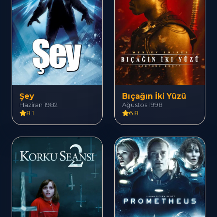
Şey
Bıçağın İki Yüzü
Haziran 1982
Ağustos 1998
8.1
6.8