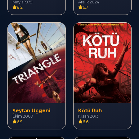
Mayıs 1979
Aralık 2024
8.2
6.7
Şeytan Üçgeni
Kötü Ruh
Ekim 2009
Nisan 2013
6.9
6.6